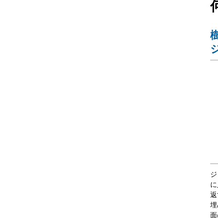
ジ
に
返
埋
面