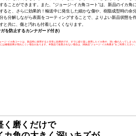
することができます。また、”ジョージ･イカ角コート”は、新品のイカ角
すると、さらに効果的！輸送中に発生した細かな傷や、樹脂成型時の余
分も分解しながら表面をコーティングすることで、よりよい新品状態を
すと共に、傷と汚れも付着しにくくなります。
ケガを防止するカンナガード付き)
ョージ･イカ角コートは、新品時に使用すると非常に効果的です。すでに繰り返し使用したイカ角や、深い傷の入ってしまっ
には修復効果が現れにくい場合があります。本製品で改善されない場合は、姉妹品”ジョージ･イカ角磨き”をご利用ください
軽く磨くだけで
イカ角の大きく深いキズが