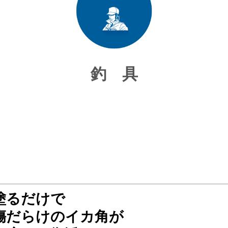
釣 具
塗るだけで
傷だらけのイカ角が