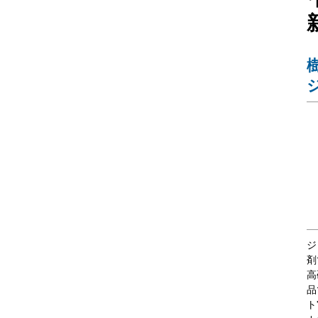
ジ
剤
高
品
ト