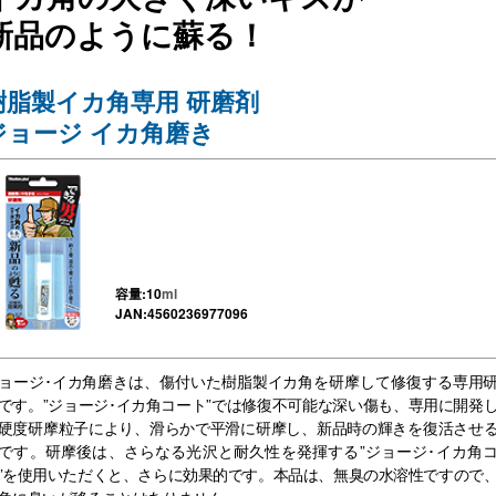
新品のように蘇る！
樹脂製イカ角専用 研磨剤
ジョージ イカ角磨き
容量:10
ml
JAN:4560236977096
ョージ･イカ角磨きは、傷付いた樹脂製イカ角を研摩して修復する専用
です。”ジョージ･イカ角コート”では修復不可能な深い傷も、専用に開発
硬度研摩粒子により、滑らかで平滑に研摩し、新品時の輝きを復活させ
です。研摩後は、さらなる光沢と耐久性を発揮する”ジョージ･イカ角
”を使用いただくと、さらに効果的です。本品は、無臭の水溶性ですので