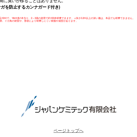
角に臭いが移ることはありません。
ケガを防止するカンナガード付き)
品10mlで、18cm角1本当り、2～3滴の使用で約100本研摩できます。 ※深さ0.2m以上の深い傷は、本品でも研摩できません。
一部、イカ角の材質や、形状により研摩しにくい樹脂や成型があります。
ページトップへ