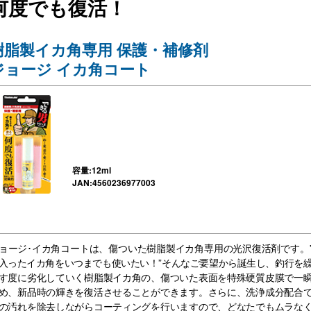
何度でも復活！
樹脂製イカ角専用 保護・補修剤
ジョージ イカ角コート
容量:12ml
JAN:4560236977003
ョージ･イカ角コートは、傷ついた樹脂製イカ角専用の光沢復活剤です。
入ったイカ角をいつまでも使いたい！”そんなご要望から誕生し、釣行を
す度に劣化していく樹脂製イカ角の、傷ついた表面を特殊硬質皮膜で一
め、新品時の輝きを復活させることができます。さらに、洗浄成分配合
の汚れを除去しながらコーティングを行いますので、どなたでもムラな